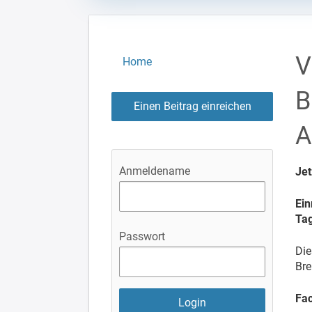
V
Home
B
Einen Beitrag einreichen
A
Anmeldename
Jet
Ein
Tag
Passwort
Die
Bre
Fa