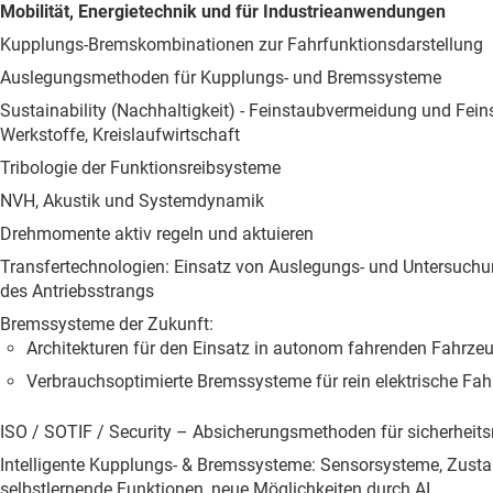
Mobilität, Energietechnik und für Industrieanwendungen
Kupplungs-Bremskombinationen zur Fahrfunktionsdarstellung
Auslegungsmethoden für Kupplungs- und Bremssysteme
Sustainability (Nachhaltigkeit) - Feinstaubvermeidung und Fei
Werkstoffe, Kreislaufwirtschaft
Tribologie der Funktionsreibsysteme
NVH, Akustik und Systemdynamik
Drehmomente aktiv regeln und aktuieren
Transfertechnologien: Einsatz von Auslegungs- und Untersuch
des Antriebsstrangs
Bremssysteme der Zukunft:
Architekturen für den Einsatz in autonom fahrenden Fahrzeu
Verbrauchsoptimierte Bremssysteme für rein elektrische Fa
ISO / SOTIF / Security – Absicherungsmethoden für sicherheits
Intelligente Kupplungs- & Bremssysteme: Sensorsysteme, Zust
selbstlernende Funktionen, neue Möglichkeiten durch AI