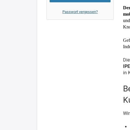
Der
Passwort vergessen?
mob
und
Kno
Gef
Ind
Die
IP
in 
B
K
Wir