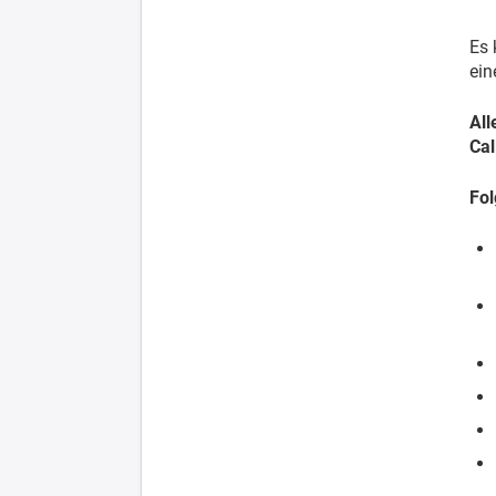
Es 
ein
All
Cal
Fol