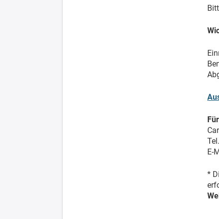
Bit
Wic
Ein
Ben
Abg
Aus
Für
Car
Tel
E-M
* D
erf
Web